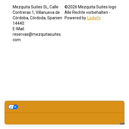
Mezquita Suites SL, Calle
©
2026
Mezquita Suites logo
Contreras 1, Villanueva de
Alle Rechte vorbehalten
-
Córdoba, Córdoda, Spanien
Powered by
Lodgify
14440
.
E-Mail
:
reservas@mezquitasuites.
com
Ihre Datenschutzeinstellungen
Hinweis bei Erhebung