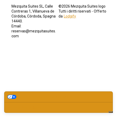
Mezquita Suites SL, Calle
©
2026
Mezquita Suites logo
Contreras 1, Villanueva de
Tutti i diritti riservati
- Offerto
Córdoba, Córdoda, Spagna
da
Lodgify
14440
.
Email
:
reservas@mezquitasuites.
com
Le tue preferenze relative alla privacy
Informativa sulla raccolta