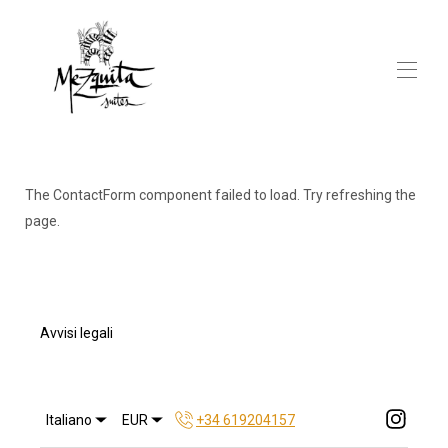
Home
Appartamenti
▾
The ContactForm component failed to load. Try refreshing the
Contattaci
page.
Avvisi legali
Italiano
EUR
+34 619204157